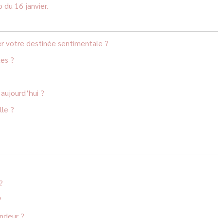
o du 16 janvier.
er votre destinée sentimentale ?
ues ?
aujourd’hui ?
lle ?
?
?
ondeur ?