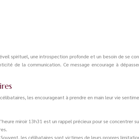
veil spirituel, une introspection profonde et un besoin de se co
henticité de la communication. Ce message encourage à dépasse
ires
élibataires, les encourageant à prendre en main leur vie sentimen
’heure miroir 13h31 est un rappel précieux pour se concentrer s
res.
 Souvent, les célibataires sont victimes de leurs propres limitati