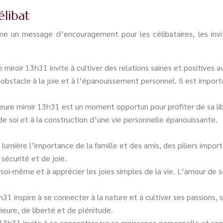
élibat
un message d’encouragement pour les célibataires, les invitant
iroir 13h31 invite à cultiver des relations saines et positives av
obstacle à la joie et à l’épanouissement personnel. Il est impor
eure miroir 13h31 est un moment opportun pour profiter de sa libe
e soi et à la construction d’une vie personnelle épanouissante.
lumière l’importance de la famille et des amis, des piliers import
écurité et de joie.
oi-même et à apprécier les joies simples de la vie. L’amour de so
h31 inspire à se connecter à la nature et à cultiver ses passions
eure, de liberté et de plénitude.
13h31 invite à se concentrer sur sa croissance personnelle et son