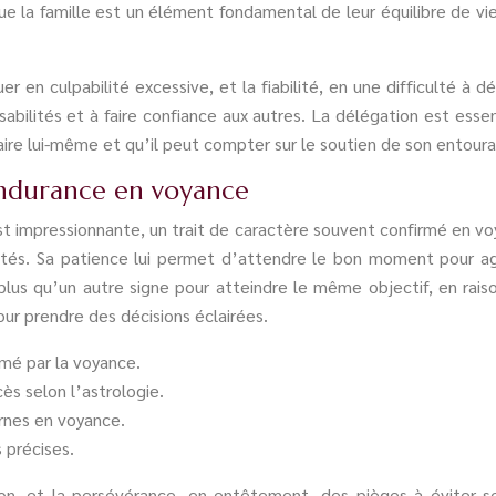
e la famille est un élément fondamental de leur équilibre de vie
 en culpabilité excessive, et la fiabilité, en une difficulté à
abilités et à faire confiance aux autres. La délégation est esse
aire lui-même et qu’il peut compter sur le soutien de son entour
’endurance en voyance
est impressionnante, un trait de caractère souvent confirmé en 
cultés. Sa patience lui permet d’attendre le bon moment pour
lus qu’un autre signe pour atteindre le même objectif, en rai
ur prendre des décisions éclairées.
mé par la voyance.
ès selon l’astrologie.
ornes en voyance.
 précises.
on, et la persévérance, en entêtement, des pièges à éviter s