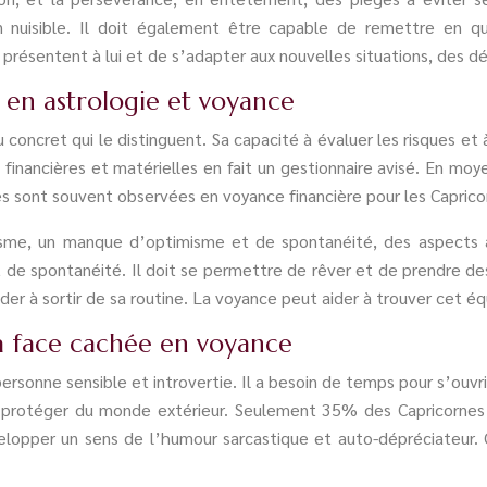
ion nuisible. Il doit également être capable de remettre en q
résentent à lui et de s’adapter aux nouvelles situations, des dé
 en astrologie et voyance
oncret qui le distinguent. Sa capacité à évaluer les risques et 
s financières et matérielles en fait un gestionnaire avisé. En m
s sont souvent observées en voyance financière pour les Caprico
sme, un manque d’optimisme et de spontanéité, des aspects à s
de spontanéité. Il doit se permettre de rêver et de prendre des 
er à sortir de sa routine. La voyance peut aider à trouver cet équ
la face cachée en voyance
sonne sensible et introvertie. Il a besoin de temps pour s’ouvri
se protéger du monde extérieur. Seulement 35% des Capricornes
velopper un sens de l’humour sarcastique et auto-dépréciateur. 