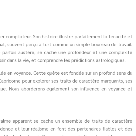
r compilateur. Son histoire illustre parfaitement la ténacité et
inal, souvent perçu à tort comme un simple bourreau de travail.
e parfois austère, se cache une profondeur et une complexité
ssir dans la vie, et comprendre les prédictions astrologiques.
élée en voyance. Cette quête est fondée sur un profond sens du
Capricorne pour explorer ses traits de caractère marquants, ses
tique. Nous aborderons également son influence en voyance et
r calme apparent se cache un ensemble de traits de caractère
rudence et leur réalisme en font des partenaires fiables et des