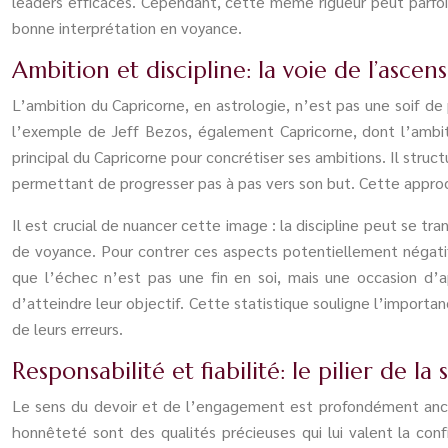
leaders efficaces. Cependant, cette même rigueur peut parfois
bonne interprétation en voyance.
Ambition et discipline: la voie de l’asce
L’ambition du Capricorne, en astrologie, n’est pas une soif d
l’exemple de Jeff Bezos, également Capricorne, dont l’ambitio
principal du Capricorne pour concrétiser ses ambitions. Il struct
permettant de progresser pas à pas vers son but. Cette approc
Il est crucial de nuancer cette image : la discipline peut se tr
de voyance. Pour contrer ces aspects potentiellement négatifs,
que l’échec n’est pas une fin en soi, mais une occasion d
d’atteindre leur objectif. Cette statistique souligne l’importa
de leurs erreurs.
Responsabilité et fiabilité: le pilier de la
Le sens du devoir et de l’engagement est profondément ancré 
honnêteté sont des qualités précieuses qui lui valent la con