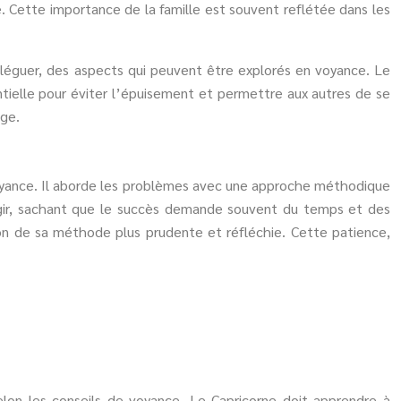
. Cette importance de la famille est souvent reflétée dans les
 déléguer, des aspects qui peuvent être explorés en voyance. Le
ntielle pour éviter l’épuisement et permettre aux autres de se
age.
voyance. Il aborde les problèmes avec une approche méthodique
 agir, sachant que le succès demande souvent du temps et des
son de sa méthode plus prudente et réfléchie. Cette patience,
elon les conseils de voyance. Le Capricorne doit apprendre à