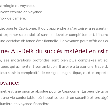
astrologie et voyance.
ouvent exploré en voyance.
hoix de carrière.
 pour le Capricorne. Il doit apprendre à s’autoriser à ressentir 
s d’exprimer sa sensibilité sans se dévoiler complètement. L’humo
une certaine distance émotionnelle. La voyance peut offrir des co
ne: Au-Delà du succès matériel en astr
lle, ses motivations profondes sont bien plus complexes et so
eurs qui alimentent son ambition. Il aspire à laisser une trace d
ux saisir la complexité de ce signe énigmatique, et d’interpréte
voyance:
nel, est une priorité absolue pour le Capricorne. La peur de la pr
et une vie confortable, où il peut se sentir en sécurité et proté
 lumière en voyance financière.