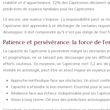
stabilité et d’appartenance. 72% des Capricornes déclarent qu
prédictions de voyance familiales pour les Capricornes.
Là encore, une nuance s’impose. La responsabilité peut se muer
Capricorne doit apprendre à se décharger de certaines respons
développer. Il doit comprendre qu’il n’est pas obligé de tout f
Patience et persévérance: la force de l
La capacité du Capricorne à persévérer malgré les obstacles 
et pragmatique, ne se laissant pas décourager par les diffi
efforts soutenus. En moyenne, un Capricorne met 3,2 ans de p
révélée en astrologie, peut être un atout majeur en voyance po
Approche méthodique face aux obstacles: Un atout confir
Capacité à attendre le bon moment: Essentiel pour le succ
Résilience face aux échecs: Indispensable pour les Capric
Vision à long terme: Clé pour des prédictions astrologiques
Cependant, la patience peut se transformer en procrastinati