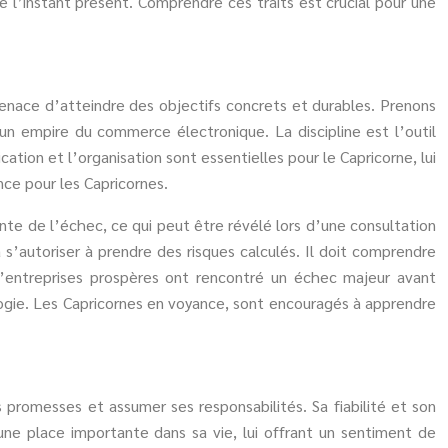
 l’instant présent. Comprendre ces traits est crucial pour une
tenace d’atteindre des objectifs concrets et durables. Prenons
 un empire du commerce électronique. La discipline est l’outil
cation et l’organisation sont essentielles pour le Capricorne, lui
ce pour les Capricornes.
sante de l’échec, ce qui peut être révélé lors d’une consultation
 s’autoriser à prendre des risques calculés. Il doit comprendre
’entreprises prospères ont rencontré un échec majeur avant
rologie. Les Capricornes en voyance, sont encouragés à apprendre
promesses et assumer ses responsabilités. Sa fiabilité et son
une place importante dans sa vie, lui offrant un sentiment de