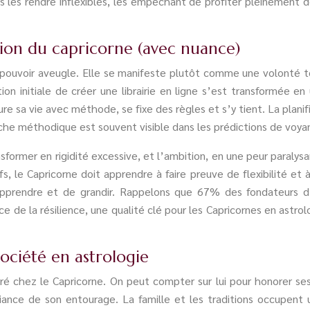
 les rendre inflexibles, les empêchant de profiter pleinement de
nsion du capricorne (avec nuance)
e pouvoir aveugle. Elle se manifeste plutôt comme une volonté 
n initiale de créer une librairie en ligne s’est transformée en
ure sa vie avec méthode, se fixe des règles et s’y tient. La planifi
he méthodique est souvent visible dans les prédictions de voyan
ansformer en rigidité excessive, et l’ambition, en une peur paraly
 le Capricorne doit apprendre à faire preuve de flexibilité et à
’apprendre et de grandir. Rappelons que 67% des fondateurs d
nce de la résilience, une qualité clé pour les Capricornes en ast
 société en astrologie
chez le Capricorne. On peut compter sur lui pour honorer ses 
fiance de son entourage. La famille et les traditions occupent 