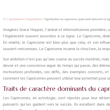
/
Symbolisme et Interprétation
/ Signification du capricorne: quels traits dominent ce si
Imaginez Grace Hopper, l’amiral et informaticienne pionnière, u
l’ingéniosité souvent associées à ce signe. Le Capricorne, dix
En réalité, le Capricorne est bien plus que cela, et son in
souvent méconnues. Le Capricorne incarne la structure, la respon
Son ambition n’est pas qu’une course au succès matériel, mais
devoir et une conscience aiguë du temps qui passe, des élément
motivations profondes, ses défis, des exemples concrets, et
comment les Capricornes peuvent utiliser leur potentiel pour u
Traits de caractère dominants du capr
Les Capricornes, en astrologie, sont réputés pour leur déte
puissants qui les guident vers le succès. Ils excellent dans d