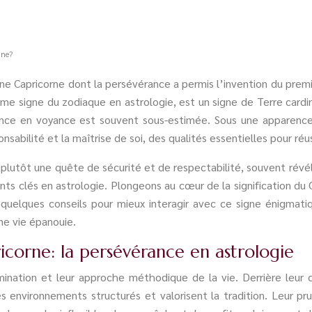
gne?
ne Capricorne dont la persévérance a permis l’invention du premie
ième signe du zodiaque en astrologie, est un signe de Terre card
fluence en voyance est souvent sous-estimée. Sous une apparenc
sabilité et la maîtrise de soi, des qualités essentielles pour réu
 plutôt une quête de sécurité et de respectabilité, souvent rév
s clés en astrologie. Plongeons au cœur de la signification du 
 quelques conseils pour mieux interagir avec ce signe énigma
ne vie épanouie.
icorne: la persévérance en astrologie
rmination et leur approche méthodique de la vie. Derrière leu
es environnements structurés et valorisent la tradition. Leur p