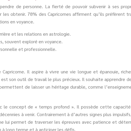
endre de personne. La fierté de pouvoir subvenir à ses propre
pour les obtenir. 78% des Capricornes affirment qu’ils préfèrent 
ctions en voyance.
ière et les relations en astrologie.
ons, souvent exploré en voyance.
sonnelle et professionnelle.
Capricorne. Il aspire à vivre une vie longue et épanouie, rich
est son outil de travail le plus précieux. Il souhaite apprendre d
r permettent de laisser un héritage durable, comme l’enseigneme
vec le concept de « temps profond ». Il possède cette capacité
cennies à venir. Contrairement à d’autres signes plus impulsifs,
 lui permet de traverser les épreuves avec patience et détermi
n à long terme et à anticiper les défis.