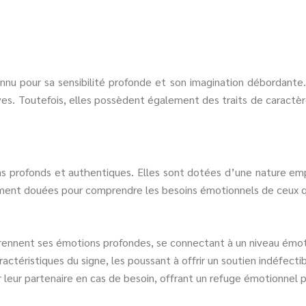
nnu pour sa sensibilité profonde et son imagination débordante.
s. Toutefois, elles possèdent également des traits de caractère
ens profonds et authentiques. Elles sont dotées d’une nature e
ièrement douées pour comprendre les besoins émotionnels de ceux 
prennent ses émotions profondes, se connectant à un niveau émot
ctéristiques du signe, les poussant à offrir un soutien indéfectib
r leur partenaire en cas de besoin, offrant un refuge émotionnel p