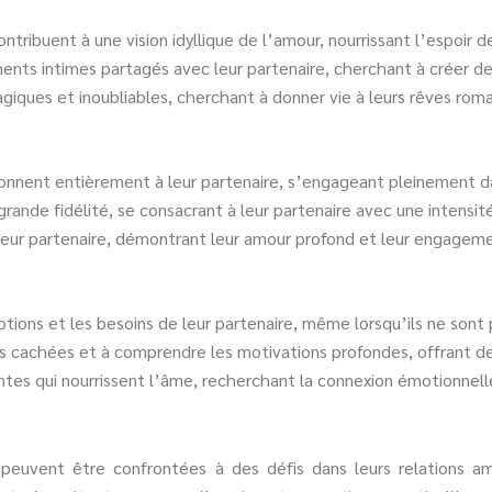
tribuent à une vision idyllique de l’amour, nourrissant l’espoir 
nts intimes partagés avec leur partenaire, cherchant à créer des
agiques et inoubliables, cherchant à donner vie à leurs rêves rom
nnent entièrement à leur partenaire, s’engageant pleinement dan
grande fidélité, se consacrant à leur partenaire avec une intensité
e leur partenaire, démontrant leur amour profond et leur engageme
otions et les besoins de leur partenaire, même lorsqu’ils ne son
és cachées et à comprendre les motivations profondes, offrant des
ntes qui nourrissent l’âme, recherchant la connexion émotionnelle
peuvent être confrontées à des défis dans leurs relations amou