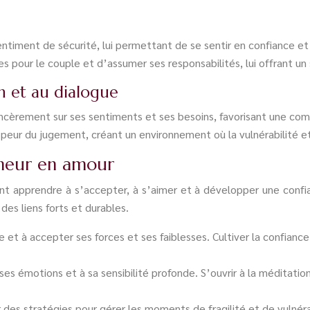
sentiment de sécurité, lui permettant de se sentir en confiance et 
 pour le couple et d’assumer ses responsabilités, lui offrant un 
n et au dialogue
èrement sur ses sentiments et ses besoins, favorisant une comm
peur du jugement, créant un environnement où la vulnérabilité et
nheur en amour
t apprendre à s’accepter, à s’aimer et à développer une confian
 des liens forts et durables.
 et à accepter ses forces et ses faiblesses. Cultiver la confiance
es émotions et à sa sensibilité profonde. S’ouvrir à la méditation,
des stratégies pour gérer les moments de fragilité et de vulnérab