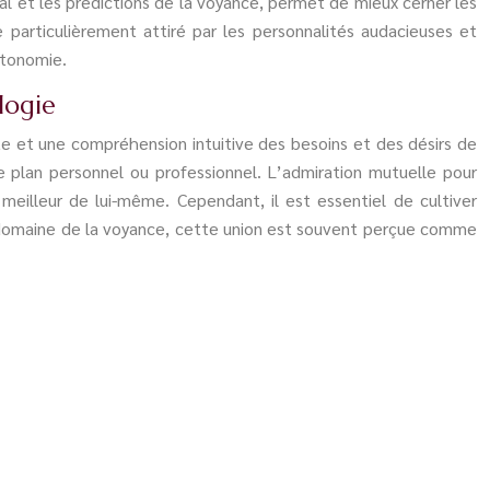
l et les prédictions de la voyance, permet de mieux cerner les
e particulièrement attiré par les personnalités audacieuses et
utonomie.
logie
te et une compréhension intuitive des besoins et des désirs de
le plan personnel ou professionnel. L’admiration mutuelle pour
meilleur de lui-même. Cependant, il est essentiel de cultiver
 le domaine de la voyance, cette union est souvent perçue comme