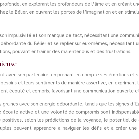
é profonde, en explorant les profondeurs de l’âme et en créant un
hez le Bélier, en ouvrant les portes de l’imagination et en stimula
ec son impulsivité et son manque de tact, nécessitant une commun
 débordante du Bélier et se replier sur eux-mêmes, nécessitant u
ions, pouvant entraîner des malentendus et des frustrations.
nieuse
ant avec son partenaire, en prenant en compte ses émotions et s
besoins et leurs sentiments de manière assertive, en exprimant l
sent écouté et compris, favorisant une communication ouverte e
 graines avec son énergie débordante, tandis que les signes d’Eau
e écoute active et une volonté de compromis sont indispensable
itives, selon les prédictions de la voyance, le potentiel de c
uples peuvent apprendre à naviguer les défis et à créer une r