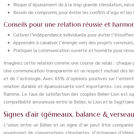
Risque d’épuisement dû à la trop grande stimulation, né
Besoin de compromis pour éviter les conflits d’ego et les l
Conseils pour une relation réussie et harmo
Cultiver l’indépendance individuelle pour éviter l’étouffe
Apprendre à canaliser l’énergie vers des projets communs, r
Pratiquer la communication ouverte et honnête pour résoud
Imaginez cette relation comme une course de relais : chaque par
Une communication transparente et un respect mutuel des limite
et de l’astrologie. Avec 65% d’opinions positives sur l’enten
relation durable et épanouissante sont importantes. Les expe
flamme. Le taux de satisfaction des couples Bélier-Lion est s
compatibilité amoureuse entre le Bélier, le Lion et le Sagitta
Signes d’air (gémeaux, balance & verseau) 
L’union entre un Bélier et un signe d’air peut être comparée
nourrissent de conversations stimulantes, d’échanges d’idées