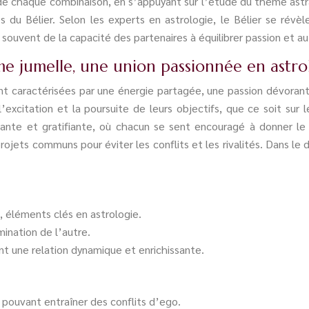
e chaque combinaison, en s’appuyant sur l’étude du thème astra
s du Bélier. Selon les experts en astrologie, le Bélier se révèl
souvent de la capacité des partenaires à équilibrer passion et a
amme jumelle, une union passionnée en astro
ent caractérisées par une énergie partagée, une passion dévoran
’excitation et la poursuite de leurs objectifs, que ce soit sur 
ante et gratifiante, où chacun se sent encouragé à donner le 
 projets communs pour éviter les conflits et les rivalités. Dans
, éléments clés en astrologie.
mination de l’autre.
ant une relation dynamique et enrichissante.
pouvant entraîner des conflits d’ego.