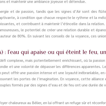
sions et maintenir une ambiance joyeuse et détendue.
nergie et de passion, tandis que les signes d’Air sont des flû
ivante, à condition que chacun respecte le rythme et la mélodi
chissantes, et contribuent à maintenir l’étincelle dans la relat
amoureuses, le potentiel de créer une relation durable et épan
auteur de 80%. En suivant les conseils de la voyance, ces union
) : l’eau qui apaise ou qui éteint le feu,
défi complexe, mais potentiellement enrichissant, où la passio
ndie et une volonté de dépasser les différences apparentes. Le
n peut offrir une passion intense et une loyauté inébranlable, e
en ouvrant les portes de l’imagination. En voyance, cette allia
couples formés par des signes d’eau et de feu ont une durée de v
yer chaleureux au Bélier, en lui offrant un refuge sûr et réconfor