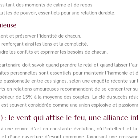
cessitant des moments de calme et de repos.
uttes de pouvoir, essentiels pour une relation durable.
nieuse
ment et préserver l’identité de chacun.
enforçant ainsi les liens et la complicité.
re les conflits et exprimer les besoins de chacun.
tenaire doit savoir quand prendre le relai et quand laisser l’autr
s personnelles sont essentiels pour maintenir l’harmonie et évi
te passionnelle entre ces signes, selon une enquête récente sur 
rts en relations amoureuses recommandent de se concentrer sur
upérieur de 15% à la moyenne des couples. La clé du succès résid
ire est souvent considérée comme une union explosive et passion
: le vent qui attise le feu, une alliance in
 à une œuvre d’art en constante évolution, où l’intellect et l
 et d’une ouverture d’esprit commune, favorisant une croissance