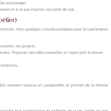
 les encourager.
exprimer et à ne pas imposer son point de vue.
élier)
ttentes. Voici quelques conseils pratiques pour les partenaires
soutenez ses projets.
essaire. Proposez des idées nouvelles et soyez prêt à relever
nitiatives.
lles viennent nuancer et complexifier le portrait de la femme
proche plus pragmatique et patiente de la vie, tandis qu’une