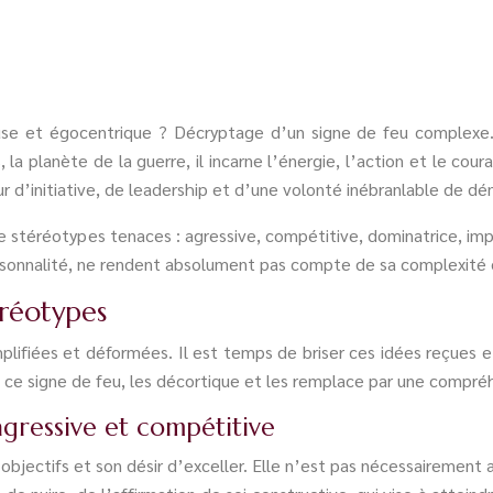
e et égocentrique ? Décryptage d’un signe de feu complexe. Pr
s, la planète de la guerre, il incarne l’énergie, l’action et le c
ur d’initiative, de leadership et d’une volonté inébranlable de d
de stéréotypes tenaces : agressive, compétitive, dominatrice, imp
personnalité, ne rendent absolument pas compte de sa complexité
éréotypes
lifiées et déformées. Il est temps de briser ces idées reçues et
 ce signe de feu, les décortique et les remplace par une compréh
agressive et compétitive
objectifs et son désir d’exceller. Elle n’est pas nécessairement 