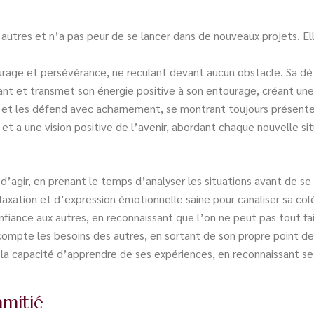
es autres et n’a pas peur de se lancer dans de nouveaux projets. E
ourage et persévérance, ne reculant devant aucun obstacle. Sa dét
tant et transmet son énergie positive à son entourage, créant u
me et les défend avec acharnement, se montrant toujours présente
s et a une vision positive de l’avenir, abordant chaque nouvelle si
d’agir, en prenant le temps d’analyser les situations avant de se
xation et d’expression émotionnelle saine pour canaliser sa colèr
nfiance aux autres, en reconnaissant que l’on ne peut pas tout fa
ompte les besoins des autres, en sortant de son propre point de 
t la capacité d’apprendre de ses expériences, en reconnaissant s
amitié