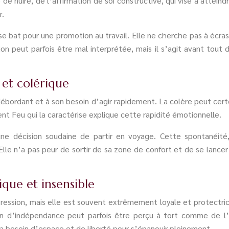
 de nuire, de l’affirmation de soi constructive, qui vise à atteind
r.
 bat pour une promotion au travail. Elle ne cherche pas à écrase
ion peut parfois être mal interprétée, mais il s’agit avant tout
 et colérique
ébordant et à son besoin d’agir rapidement. La colère peut certe
ent Feu qui la caractérise explique cette rapidité émotionnelle.
ne décision soudaine de partir en voyage. Cette spontanéité
le n’a pas peur de sortir de sa zone de confort et de se lancer 
que et insensible
pression, mais elle est souvent extrêmement loyale et protectri
in d’indépendance peut parfois être perçu à tort comme de l’
e a besoin d’espace et de liberté pour s’épanouir pleinement.