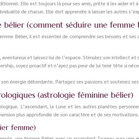
tionnel. Elle est toujours là pour ses amis, prête à les aider et à
dividualité de chacun. Elle doit apprendre à laisser les autres s’
bélier (comment séduire une femme b
emme Bélier, il est essentiel de comprendre ses besoins et ses a
aventureux et laissez-lui de l’espace. Stimulez son intellect et 
rship, soyez proactif et n’ayez pas peur de lui tenir tête si néc
z son énergie débordante. Partagez ses passions et soutenez ses i
rologiques (astrologie féminine bélier)
rologique. L’ascendant, la Lune et les autres planètes personne
hension plus approfondie de son caractère et de ses motivations.
lier femme)
xemple, une femme Bélier avec un ascendant Taureau aura une ap