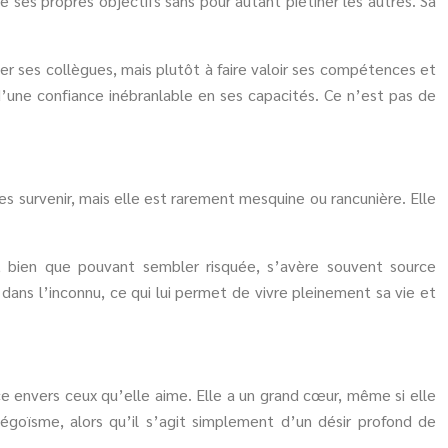
re ses propres objectifs sans pour autant piétiner les autres. Sa
r ses collègues, mais plutôt à faire valoir ses compétences et
 d’une confiance inébranlable en ses capacités. Ce n’est pas de
s survenir, mais elle est rarement mesquine ou rancunière. Elle
, bien que pouvant sembler risquée, s’avère souvent source
dans l’inconnu, ce qui lui permet de vivre pleinement sa vie et
ce envers ceux qu’elle aime. Elle a un grand cœur, même si elle
égoïsme, alors qu’il s’agit simplement d’un désir profond de