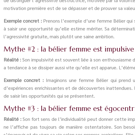
de distinguer l’agressivité destructrice, motivée par la volonté
motivation première est de se dépasser et de prouver sa valeu
Exemple concret :
Prenons l’exemple d’une femme Bélier qui se
à saisir une opportunité qu’elle estime mériter. Sa déterminat
l’agressivité gratuite, mais plutôt une saine ambition.
Mythe #2 : la bélier femme est impulsive
Réalité :
Son impulsivité est souvent liée à son enthousiasme d
a tendance à se dissiper aussi vite qu’elle est apparue. L’élém
Exemple concret :
Imaginons une femme Bélier qui prend u
d’expériences enrichissantes et de découvertes inattendues. El
de saisir les opportunités qui se présentent.
Mythe #3 : la bélier femme est égocentri
Réalité :
Son fort sens de l’individualité peut donner cette im
ne l’affiche pas toujours de manière ostentatoire. Son beso
s’épanouir et de vivre sa vie selon ses propres aspirations. Ell