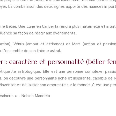
foyer. La combinaison des deux signes apporte des nuances import
Bélier. Une Lune en Cancer la rendra plus maternelle et intuitiv
nfluence sa façon de réagir aux événements.
on), Vénus (amour et attirance) et Mars (action et passion)
ar l’ensemble de son thème astral.
r : caractère et personnalité (bélier f
étiquette astrologique. Elle est une personne complexe, pass
s, on découvre une personnalité riche et inspirante, capable de 
 réinventer et de laisser son empreinte sur le monde. C’est une p
 vaincre. » – Nelson Mandela